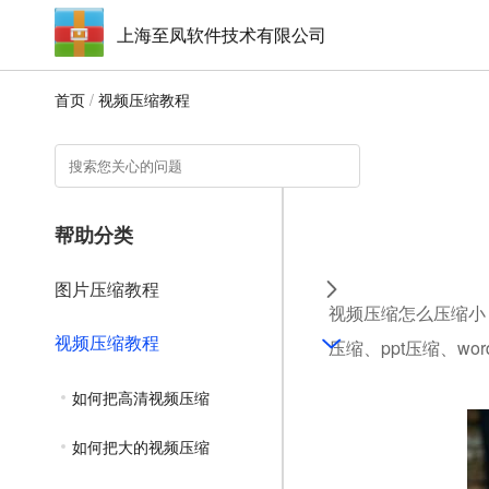
上海至凤软件技术有限公司
首页
/
视频压缩教程
帮助分类
图片压缩教程
视频压缩怎么压缩小，
视频压缩教程
压缩、ppt压缩、w
如何把高清视频压缩
如何把大的视频压缩