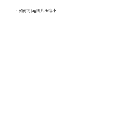
如何将jpg图片压缩小
jpg图片大小压缩到100k
jpg图片压缩到30kb
如何免费压缩图片jpg大小
如何压缩图片大小jpg到200k
PNG压缩教程
JPGE压缩教程
文件压缩教程