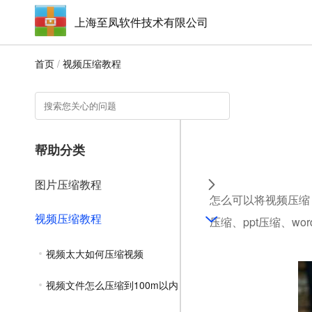
上海至凤软件技术有限公司
首页
/
视频压缩教程
帮助分类
图片压缩教程
怎么可以将视频压缩，
视频压缩教程
压缩、ppt压缩、w
视频太大如何压缩视频
视频文件怎么压缩到100m以内