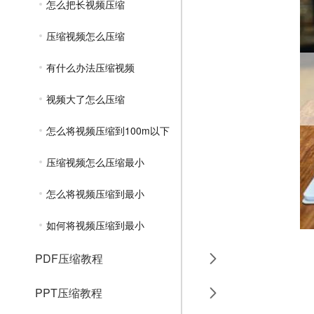
怎么把长视频压缩
压缩视频怎么压缩
有什么办法压缩视频
视频大了怎么压缩
怎么将视频压缩到100m以下
压缩视频怎么压缩最小
怎么将视频压缩到最小
如何将视频压缩到最小
PDF压缩教程
PPT压缩教程