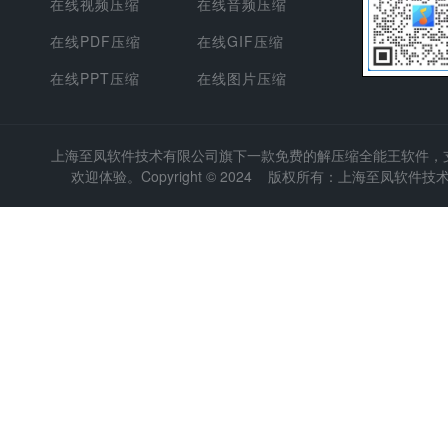
在线视频压缩
在线音频压缩
在线PDF压缩
在线GIF压缩
在线PPT压缩
在线图片压缩
上海至凤软件技术有限公司
旗下一款免费的解压缩全能王软件，支持
欢迎体验。Copyright © 2024 版权所有：上海至凤软