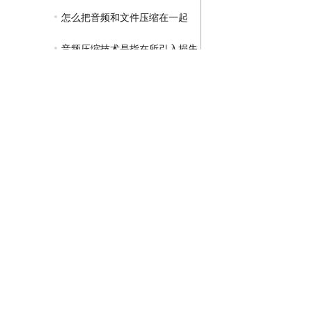
怎么把音频和文件压缩在一起
音频压缩技术是指在所引入损失可忽略
GIF压缩教程
MP4压缩教程
JPG压缩教程
PNG压缩教程
JPGE压缩教程
文件压缩教程