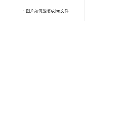
图片如何压缩成jpg文件
jpg格式图片在线压缩
图片压缩jpg格式免费
jpg图片压缩的软件
免费jpg压缩图片怎么弄
PNG压缩教程
JPGE压缩教程
文件压缩教程