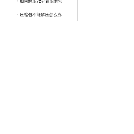
如何解压7z分卷压缩包
压缩包不能解压怎么办
7zip如何解压带有密码的压缩包
如何将文件压缩到最小
如何解压rar格式的压缩包
文件如何压缩到最小
大文件如何压缩成小文件
如何在网盘解压压缩包
压缩包解压不了怎么解决