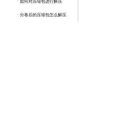
如何对压缩包进行解压
分卷后的压缩包怎么解压
压缩文件里的文件不见了
如何使压缩文件夹压缩的更小
解压专家分卷压缩包怎么解压
多个文件夹怎么压缩成一个压缩包
文件夹如何压缩到最小
怎么解压两个压缩包的分卷
如何解压8g以上的压缩包