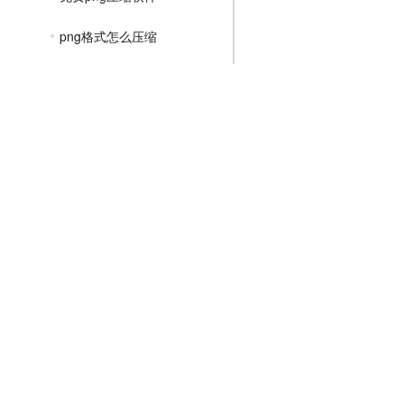
png格式怎么压缩
png图片怎么压缩变小
png格式图片怎么压缩
png图片怎么压缩到500k以内
png如何压缩大小
压缩png图片大小的软件
JPGE压缩教程
文件压缩教程